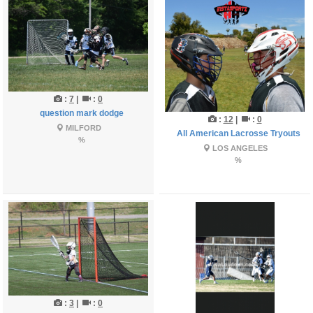
:
7
|
:
0
question mark dodge
:
12
|
:
0
MILFORD
All American Lacrosse Tryouts
%
LOS ANGELES
%
:
3
|
:
0