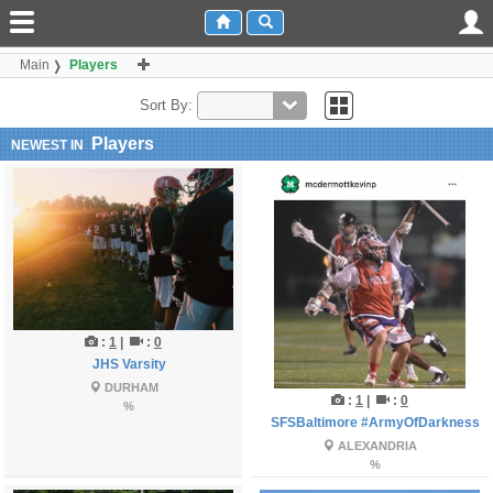
Main
Players
Sort By:
Players
NEWEST IN
:
1
|
:
0
JHS Varsity
DURHAM
:
1
|
:
0
%
SFSBaltimore #ArmyOfDarkness
ALEXANDRIA
%