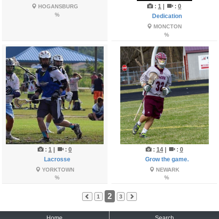
:
1
|
:
0
HOGANSBURG
%
Dedication
MONCTON
%
:
1
|
:
0
:
14
|
:
0
Lacrosse
Grow the game.
YORKTOWN
NEWARK
%
%
2
1
3
Home
Search