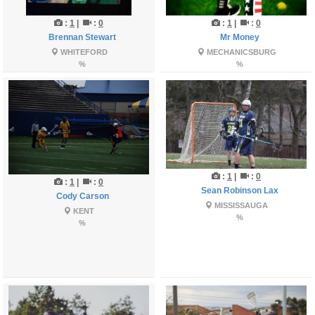
:
1
|
:
0
:
1
|
:
0
Brennan Stewart
Mr Money
WHITEFORD
MECHANICSBURG
%
%
:
1
|
:
0
:
1
|
:
0
Sean Robinson Lax
Cody Carson
MISSISSAUGA
KENT
%
%