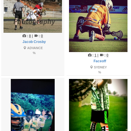
:
8
|
:
0
Jacob Crosby
ADVANCE
%
:
1
|
:
0
Faceoff
SYDNEY
%