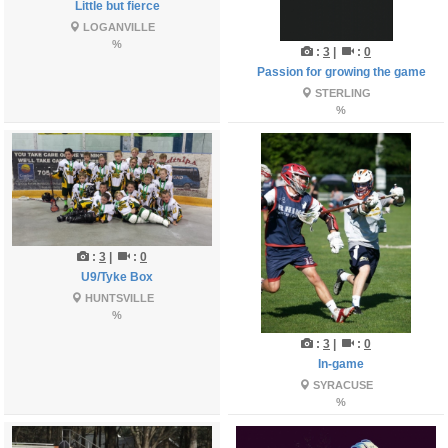
Little but fierce
LOGANVILLE
%
:
3
|
:
0
Passion for growing the game
STERLING
%
:
3
|
:
0
U9/Tyke Box
HUNTSVILLE
%
:
3
|
:
0
In-game
SYRACUSE
%