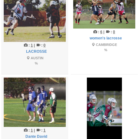
:
6
|
:
0
women's lacrosse
CAMBRIDGE
:
1
|
:
0
%
LACROSSE
AUSTIN
%
:
1
|
:
1
Dante David